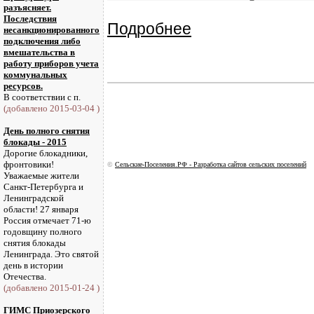
разъясняет.
Последствия
Подробнее
несанкционированного
подключения либо
вмешательства в
работу приборов учета
коммунальных
ресурсов.
В соответствии с п.
(добавлено 2015-03-04 )
День полного снятия
блокады - 2015
Дорогие блокадники,
фронтовики!
©
Сельские-Поселения.РФ - Разработка сайтов сельских поселений
Уважаемые жители
Санкт-Петербурга и
Ленинградской
области! 27 января
Россия отмечает 71-ю
годовщину полного
снятия блокады
Ленинграда. Это святой
день в истории
Отечества.
(добавлено 2015-01-24 )
ГИМС Приозерского