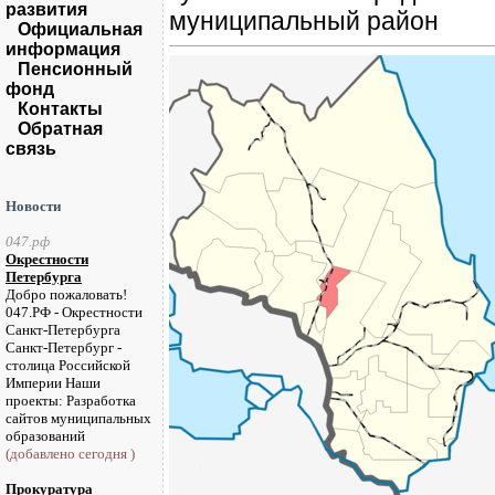
развития
муниципальный район
Официальная
информация
Пенсионный
фонд
Контакты
Обратная
связь
Новости
047.рф
Окрестности
Петербурга
Добро пожаловать!
047.РФ - Окрестности
Санкт-Петербурга
Санкт-Петербург -
столица Российской
Империи Наши
проекты: Разработка
сайтов муниципальных
образований
(добавлено сегодня )
Прокуратура