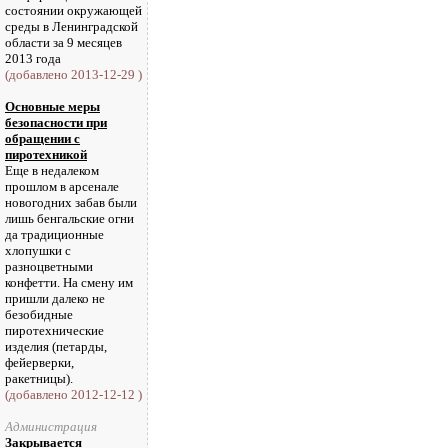
состоянии окружающей
среды в Ленинградской
области за 9 месяцев
2013 года
(добавлено 2013-12-29 )
Основные меры
безопасности при
обращении с
пиротехникой
Еще в недалеком
прошлом в арсенале
новогодних забав были
лишь бенгальские огни
да традиционные
хлопушки с
разноцветными
конфетти. На смену им
пришли далеко не
безобидные
пиротехнические
изделия (петарды,
фейерверки,
ракетницы).
(добавлено 2012-12-12 )
Администрация
Закрывается