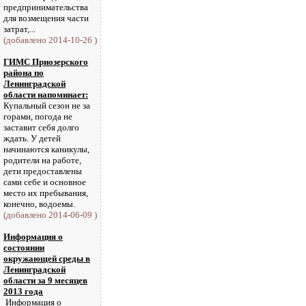
предпринимательства
для возмещения части
затрат,...
(добавлено 2014-10-26 )
ГИМС Приозерского
района по
Ленинградской
области напоминает:
Купальный сезон не за
горами, погода не
заставит себя долго
ждать. У детей
начинаются каникулы,
родители на работе,
дети предоставлены
сами себе и основное
место их пребывания,
конечно, водоемы.
(добавлено 2014-06-09 )
Информация о
состоянии
окружающей среды в
Ленинградской
области за 9 месяцев
2013 года
Информация о