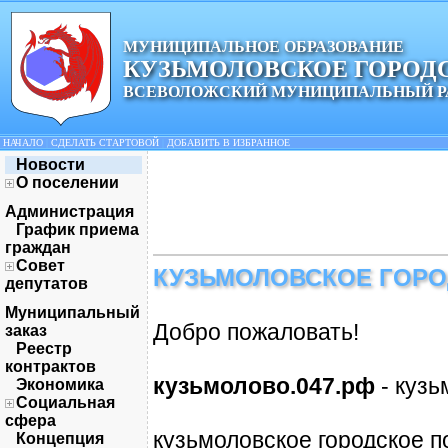
МУНИЦИПАЛЬНОЕ ОБРАЗОВАНИЕ
КУЗЬМОЛОВСКОЕ ГОРОД
ВСЕВОЛОЖСКИЙ МУНИЦИПАЛЬНЫЙ Р
НАЧАЛО
|
СДЕЛАТЬ СТАРТОВОЙ
|
ДОБАВИТЬ В ИЗБРАННОЕ
Новости
О поселении
Администрация
График приема
граждан
Совет
КУЗЬМОЛОВСКОЕ ГОРО
депутатов
Муниципальный
Добро пожаловать!
заказ
Реестр
контрактов
кузьмолово.047.рф
- кузь
Экономика
Социальная
сфера
кузьмоловское городское п
Концепция